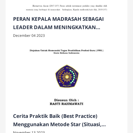
PERAN KEPALA MADRASAH SEBAGAI
LEADER DALAM MENINGKATKAN
PRESTASI MADRASAH MELALUI
December 04 2023
MANAJERIAL KINERJA GURU DI MTSN 42
JAKARTA
Cerita Praktik Baik (Best Practice)
Menggunakan Metode Star (Situasi,
Tantangan, Aksi, Refleksi Hasil dan
November 13 2023