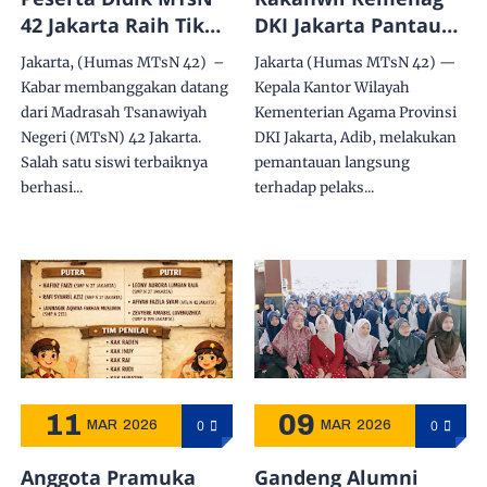
42 Jakarta Raih Tiket
DKI Jakarta Pantau
Babak Final di Ajang
Langsung
Jakarta, (Humas MTsN 42) –
Jakarta (Humas MTsN 42) —
KOSSMI 2026
Pelaksanaan AN-TKA
Kabar membanggakan datang
Kepala Kantor Wilayah
2026 di MTsN 42
dari Madrasah Tsanawiyah
Kementerian Agama Provinsi
Negeri (MTsN) 42 Jakarta.
DKI Jakarta, Adib, melakukan
Salah satu siswi terbaiknya
pemantauan langsung
berhasi...
terhadap pelaks...
11
09
0
0
MAR
2026
MAR
2026
Anggota Pramuka
Gandeng Alumni