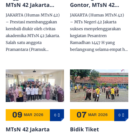
MTsN 42 Jakarta
Gontor, MTsN 42
Berhasil Lolos
Jakarta Cetak
JAKARTA (Humas MTsN 42)
JAKARTA (Humas MTsN 42)
Seleksi Jambore
Generasi Berakhlak
– Prestasi membanggakan
– MTs Negeri 42 Jakarta
Nasional IX Kwarran
Qurani di Era Digital
kembali diukir oleh civitas
sukses menyelenggarakan
Duren Sawit
akademika MTsN 42 Jakarta.
kegiatan Pesantren
Salah satu anggota
Ramadhan 1447 H yang
Pramantara (Pramuk...
berlangsung selama empat h...
09
07
0
0
MAR
2026
MAR
2026
MTsN 42 Jakarta
Bidik Tiket