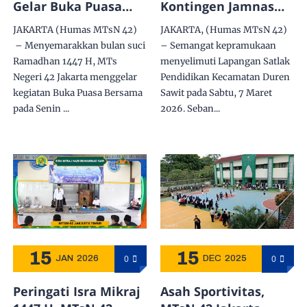
Gelar Buka Puasa
Kontingen Jamnas
Bersama dan
XII: Dua Anggota
JAKARTA (Humas MTsN 42)
JAKARTA, (Humas MTsN 42)
Santunan Ramadhan
Pramuka MTsN 42
– Menyemarakkan bulan suci
– Semangat kepramukaan
1447 H
Jakarta Unjuk Gigi di
Ramadhan 1447 H, MTs
menyelimuti Lapangan Satlak
Seleksi Tahap 2
Negeri 42 Jakarta menggelar
Pendidikan Kecamatan Duren
kegiatan Buka Puasa Bersama
Sawit pada Sabtu, 7 Maret
pada Senin ...
2026. Seban...
15
15
0
0
JAN
2026
DEC
2025
Peringati Isra Mikraj
Asah Sportivitas,