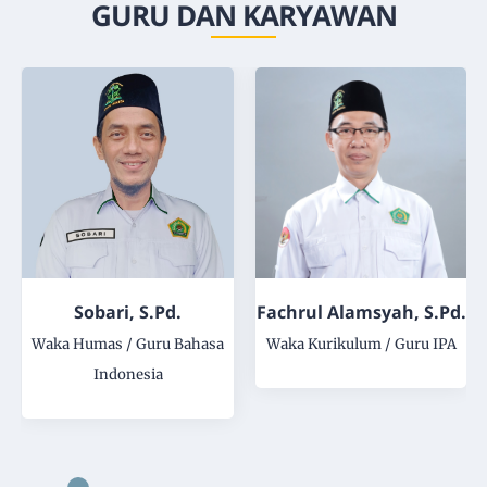
GURU DAN KARYAWAN
Fachrul Alamsyah, S.Pd.
Alim Darmawan
Burhan, M.Pd., Gr.
a
Waka Kurikulum / Guru IPA
Waka Kesiswaan / Guru IPS