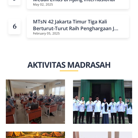
May 02, 2025
MTsN 42 Jakarta Timur Tiga Kali
Berturut-Turut Raih Penghargaan JMA
February 05, 2025
Bidang Lembaga
AKTIVITAS MADRASAH