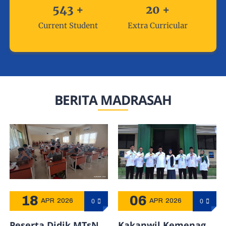
543
+
20
+
Current Student
Extra Curricular
BERITA MADRASAH
18
06
0
0
APR
2026
APR
2026
Peserta Didik MTsN
Kakanwil Kemenag