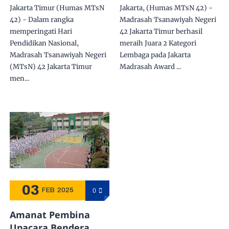
Refleksi dan Aksi
Berturut-Turut Raih
Jakarta Timur (Humas MTsN
Jakarta, (Humas MTsN 42) -
untuk Pendidikan
Penghargaan JMA
42) - Dalam rangka
Madrasah Tsanawiyah Negeri
yang Lebih Baik
Bidang Lembaga
memperingati Hari
42 Jakarta Timur berhasil
Pendidikan Nasional,
meraih Juara 2 Kategori
Madrasah Tsanawiyah Negeri
Lembaga pada Jakarta
(MTsN) 42 Jakarta Timur
Madrasah Award ...
men...
03
0
FEB
2025
Amanat Pembina
Upacara Bendera