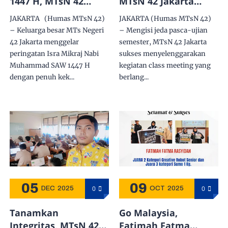
1447 H, MTsN 42
MTsN 42 Jakarta
Jakarta Perkuat Nilai
Gelar Class Meeting
JAKARTA (Humas MTsN 42)
JAKARTA (Humas MTsN 42)
Religi melalui
Beragam Cabang
– Keluarga besar MTs Negeri
– Mengisi jeda pasca-ujian
Tausiyah
Lomba
42 Jakarta menggelar
semester, MTsN 42 Jakarta
peringatan Isra Mikraj Nabi
sukses menyelenggarakan
Muhammad SAW 1447 H
kegiatan class meeting yang
dengan penuh kek...
berlang...
05
09
0
0
DEC
2025
OCT
2025
Tanamkan
Go Malaysia,
Integritas, MTsN 42
Fatimah Fatma