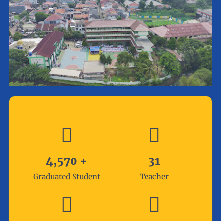
4,570
+
31
Graduated Student
Teacher