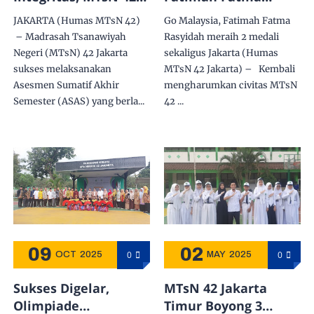
Jakarta Gelar
Rasyidah meraih 2
JAKARTA (Humas MTsN 42)
Go Malaysia, Fatimah Fatma
Asesmen Sumatif
medali sekaligus
– Madrasah Tsanawiyah
Rasyidah meraih 2 medali
Akhir Semester 2025
Negeri (MTsN) 42 Jakarta
sekaligus Jakarta (Humas
sukses melaksanakan
MTsN 42 Jakarta) – Kembali
Asesmen Sumatif Akhir
mengharumkan civitas MTsN
Semester (ASAS) yang berla...
42 ...
09
02
0
0
OCT
2025
MAY
2025
Sukses Digelar,
MTsN 42 Jakarta
Olimpiade
Timur Boyong 3