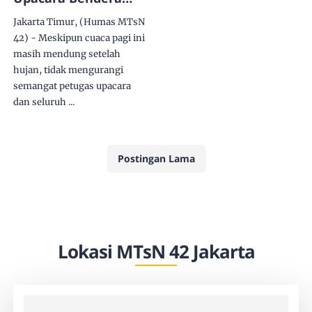
Merah Putih, MTsN
Jakarta Timur, (Humas MTsN
42 Jakarta Ingatkan
42) - Meskipun cuaca pagi ini
Siswa tentang 7
masih mendung setelah
Kebiasaan Anak
hujan, tidak mengurangi
Indonesia Hebat
semangat petugas upacara
dan seluruh ...
Postingan Lama
Lokasi MTsN 42 Jakarta