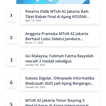
Peserta Didik MTsN 42 Jakarta Raih
Tiket Babak Final di Ajang KOSSMI
April 18, 2026
2026
Anggota Pramuka MTsN 42 Jakarta
Berhasil Lolos Seleksi Jambore
March 11, 2026
Nasional IX Kwarran Duren Sawit
Go Malaysia, Fatimah Fatma Rasyidah
meraih 2 medali sekaligus
October 09, 2025
Sukses Digelar, Olimpiade Informatika
Madrasah 2025 Jadi Ajang Bergengsi
October 09, 2025
Generasi Digital
MTsN 42 Jakarta Timur Boyong 3
Medali Emas di Ajang Internasional