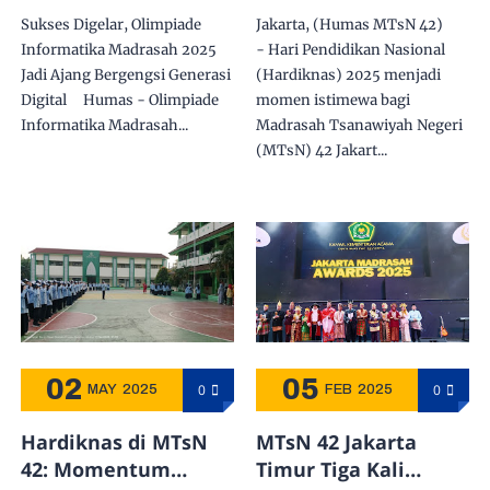
Informatika
Medali Emas di Ajang
Sukses Digelar, Olimpiade
Jakarta, (Humas MTsN 42)
Madrasah 2025 Jadi
Internasional
Informatika Madrasah 2025
- Hari Pendidikan Nasional
Ajang Bergengsi
Jadi Ajang Bergengsi Generasi
(Hardiknas) 2025 menjadi
Generasi Digital
Digital Humas - Olimpiade
momen istimewa bagi
Informatika Madrasah...
Madrasah Tsanawiyah Negeri
(MTsN) 42 Jakart...
02
05
0
0
MAY
2025
FEB
2025
Hardiknas di MTsN
MTsN 42 Jakarta
42: Momentum
Timur Tiga Kali